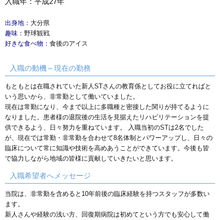
入職年：平成27年
出身地：
大分県
趣味：
野球観戦
好きな食べ物：
食後のアイス
入職の動機～現在の勤務
もともとは在職されていた新人STさんの教育係としてお役に立てればと
いう思いから、非常勤として働いていました。
現在は常勤になり、今まで以上に多職種と密接した関りが持てるように
なりました。患者様の退院後の生活を見据えたリハビリテーションを提
供できるよう、日々努力を重ねています。 入職当初のSTは2名でした
が、現在では常勤・非常勤を合わせて8名体制とパワーアップし、日々の
臨床について常に知識や技術を高めあうことができています。今後も皆
で協力しながら地域の皆様に貢献していきたいと思います。
入職希望者へメッセージ
当院は、非常勤を含めると10年前後の臨床経験を持つスタッフが多数い
ます。
新人さんや経験の浅い方、回復期病院は初めてという方でも安心して働