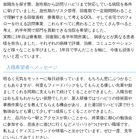
就職先を探す際、急性期から訪問リハビリまで対応している病院を条件
に挙げていました。急性期のリスク管理、回復期で一定期間関わること
で理解できる回復過程、療養期として考えるQOL、そして在宅でのフォ
ローを行える訪問事業、これらすべてに携わることでたくさん学べると
考え、約半年間で部門を異動できる当院を希望しました。
実際に1年目は療養期、回復期に各半年間所属し、病状などが異なる患者
様を担当しました。それぞれの病棟で評価、治療、コミュニケーション
など様々なことを学びました。1年目で学んだことを軸に、今後も頑張り
たいと思っています。
入職希望者へメッセージ
明るく元気をモットーに毎日頑張っています。もちろん壁にぶつかるこ
ともありますが、何度もフィードバックをしてもらえる優しい先輩や励
ましてくれる同期に支えられて続けてくることができました。入職当初
は右も左もわからない状態でしたが、新人研修ではリハビリの技術面や
事務作業などを教えてもらえる機会があり、また週1回リハビリ課で行う
勉強会なども通じて少しずつ成長してくることができました。
また、品川から一駅とアクセスが良いことから、終業後に都心の勉強会
に参加する、息抜きに遊びに行くなどメリハリがつけやすい職場です。
私もよくディズニーランドや球場へと出かけています。ぜひ一度、見学
にいらしてみてください。