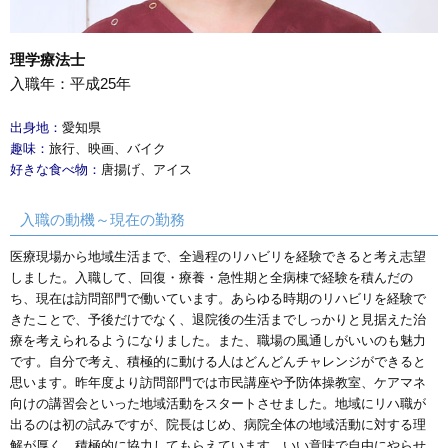
理学療法士
入職年：平成25年
出身地：
愛知県
趣味：
旅行、映画、バイク
好きな食べ物：
唐揚げ、アイス
入職の動機～現在の勤務
医療現場から地域生活まで、全過程のリハビリを経験できると考え志望
しました。入職して、回復・療養・急性期と全病棟で経験を積んだの
ち、現在は訪問部門で働いています。あらゆる時期のリハビリを経験で
きたことで、予後だけでなく、退院後の生活までしっかりと見据えた治
療を考えられるようになりました。また、職場の風通しがいいのも魅力
です。自分で考え、積極的に動ける人はどんどんチャレンジができると
思います。昨年度より訪問部門では市民講座や予防体操教室、ケアマネ
向けの講習会といった地域活動をスタートさせました。地域にリハ職が
出るのは初の試みですが、院長はじめ、病院全体の地域活動に対する理
解が厚く、積極的に協力してもらえています。いい意味で自由にやらせ