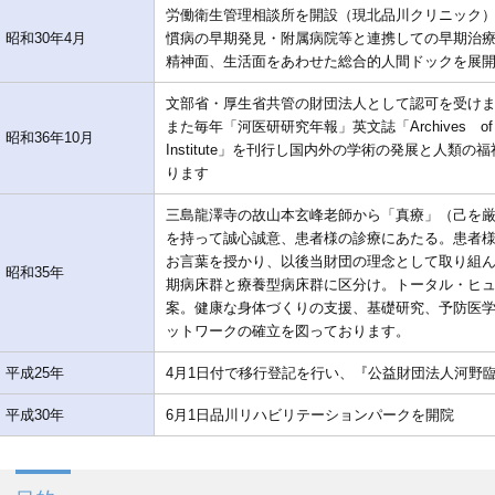
労働衛生管理相談所を開設（現北品川クリニック
昭和30年4月
慣病の早期発見・附属病院等と連携しての早期治
精神面、生活面をあわせた総合的人間ドックを展
文部省・厚生省共管の財団法人として認可を受け
また毎年「河医研研究年報」英文誌「Archives of Koun
昭和36年10月
Institute」を刊行し国内外の学術の発展と人
ります
三島龍澤寺の故山本玄峰老師から「真療」（己を
を持って誠心誠意、患者様の診療にあたる。患者
お言葉を授かり、以後当財団の理念として取り組ん
昭和35年
期病床群と療養型病床群に区分け。トータル・ヒ
案。健康な身体づくりの支援、基礎研究、予防医
ットワークの確立を図っております。
平成25年
4月1日付で移行登記を行い、『公益財団法人河野
平成30年
6月1日品川リハビリテーションパークを開院