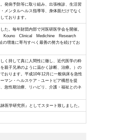
）。発病予防等に取り組み、出張検診、生活習
療・メンタルヘルス指導等、身体面だけでなく
開しております。
ました。毎年財団内部で河医研医学会を開催。
o Clinical Medichine Research
類の福祉の増進に寄与すべく最善の努力を続けてお
厳しく持して真に人間性に徹し、近代医学の粋
様を親子兄弟のように温かく診断、治療。）の
でおります。平成10年12月に一般病床を急性
ューマン・ヘルスケア・ユートピア構想を提
学、急性期治療、リハビリ、介護・福祉とのネ
臨牀医学研究所』としてスタート致しました。