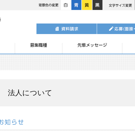
白
青
黄
黒
法人について
募集職種
先輩メッセージ
法人について
What’s New