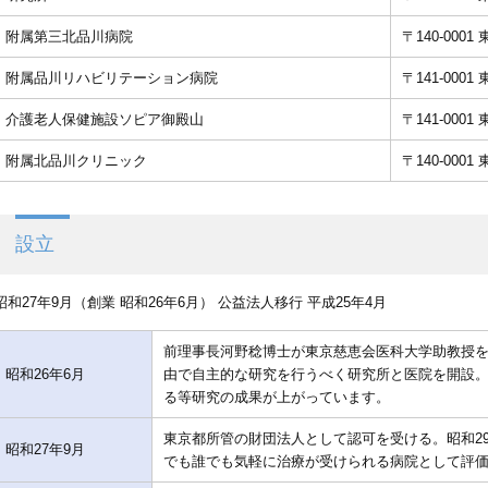
附属第三北品川病院
〒140-000
附属品川リハビリテーション病院
〒141-000
介護老人保健施設ソピア御殿山
〒141-000
附属北品川クリニック
〒140-000
設立
昭和27年9月（創業 昭和26年6月） 公益法人移行 平成25年4月
前理事長河野稔博士が東京慈恵会医科大学助教授
昭和26年6月
由で自主的な研究を行うべく研究所と医院を開設
る等研究の成果が上がっています。
東京都所管の財団法人として認可を受ける。昭和2
昭和27年9月
でも誰でも気軽に治療が受けられる病院として評