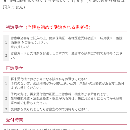
★当院は紹介状が無くても受診いただけます（別途の選定療養費は
頂きません）
初診受付
（当院を初めて受診される患者様）
診療申込書をご記入の上、健康保険証・各種医療受給者証※・紹介状※・他院
1
画像※ をご提示ください。
※お持ちの方
診察カードと受付票をお渡ししますので、受診する診察室の前でお待ちくださ
2
い。
再診受付
再来受付機でおかかりになる診療科をお選びください。
1
予約のない方、受診期間が3ヶ月以上あいた方、未払いの治療費がある方は受付
までお越しください。
予約の方は、再来受付機の画面上に診療科・検査等が表示されます。
2
生理機能検査・放射線検査・採血がある方は、先にお済ませになってから診察
室の前でお待ちください。
3
受付票を取られましたら診察室の前でお待ちください。
受付時間