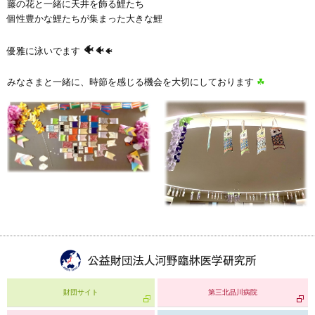
藤の花と一緒に天井を飾る鯉たち
個性豊かな鯉たちが集まった大きな鯉
🐠
🐠
優雅に泳いでます
🐠
みなさまと一緒に、時節を感じる機会を大切にしております
☘
財団サイト
第三北品川病院